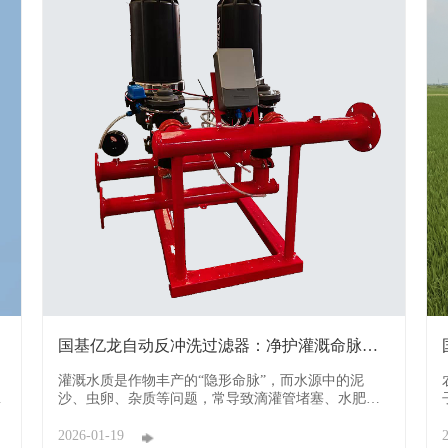
国基亿龙自动反冲洗过滤器：净护灌溉命脉，
赋能绿色农 ...
灌溉水质是作物丰产的“隐形命脉”，而水源中的泥
数
沙、虫卵、杂质等问题，常导致滴灌管堵塞、水肥吸
监
收不均，传统过滤器需人工频繁拆卸清洗，既耗时耗
力又影响灌溉连续性。国基亿龙深耕节能过滤领域，
2026-01-19