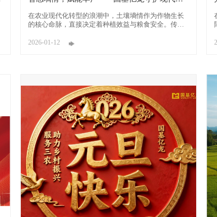
业生命线
在农业现代化转型的浪潮中，土壤墒情作为作物生长
的核心命脉，直接决定着种植效益与粮食安全。传统
农业“靠天吃饭、凭经验灌溉”的模式，常导致水资源
浪费、肥料流失，制约了绿色农业发展。国基亿龙土
2026-01-12
壤墒情监测站的出现，以精准感知、智能联动的硬核
科技，为农业生产装上“智慧大脑”，成为新时代农户
耕
的丰产好帮手。 ...