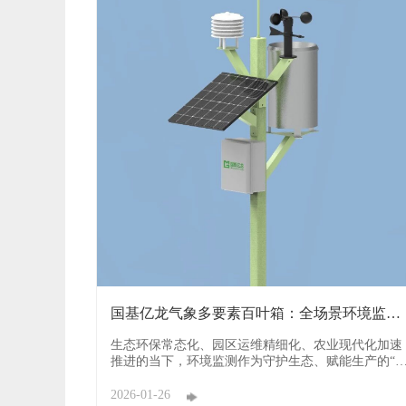
国基亿龙气象多要素百叶箱：全场景环境监测
的“全能尖 ...
生态环保常态化、园区运维精细化、农业现代化加速
推进的当下，环境监测作为守护生态、赋能生产的“
字哨兵”，正迎来集成化、精准化的升级浪潮。传统
测设备多受限于参数单一、部署繁琐、运维成本高的
2026-01-26