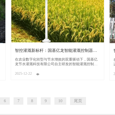
智控灌溉新标杆：国基亿龙智能灌溉控制器为
农业注入智 ...
在农业数字化转型与节水增效的双重驱动下，国基亿
龙节水灌溉科技有限公司自主研发的智能灌溉控制
器，以“精准感知、智能决策、高效协同”的核心优
势，破解传统灌溉“凭经验、高浪费、低效率”的痛
2025-12-22
点，为大田、旱地、高标准农田等多元场景提供科学
灌溉解决方案，成为推动农业现代化的“智慧大脑”。
精准感知 ...
6
7
8
9
10
尾页