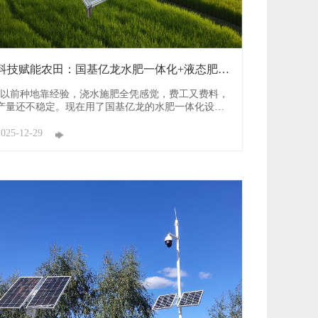
科技赋能农田：国基亿龙水肥一体化+液态肥，
解锁增产 ...
“以前种地靠经验，浇水施肥全凭感觉，费工又费料，
产量还不稳定。现在用了国基亿龙的水肥一体化设
备，搭配液态肥，手机上一点就能精准管控，每亩地
少浇不少水、少施不少肥，产量反而涨了一成多！”青
2025-12-29
海省大通县马铃薯种植户张大爷的感慨，道出了众多
农户的心声。在农业现代化转型的浪潮中，国基亿龙
水肥一体化技术与液态肥 ...