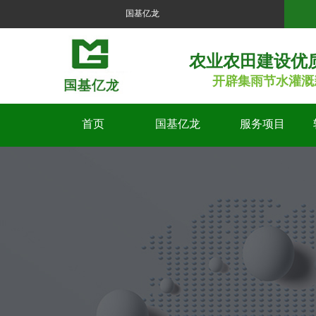
国基亿龙
农业农田建设优
开辟集雨节水灌溉
首页
国基亿龙
服务项目