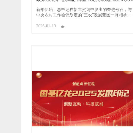
新图景
新年伊始，总书记在新年贺词中发出的奋进号召，与
中央农村工作会议划定的“三农”发展蓝图一脉相承，
为农业农村现代化指明了方向。恰逢《全国智慧农业
行动计划（2024—2028年）》深入实施、《逐步把永
2026-01-19
久基本农田建成高标准农田实施方案》稳步推进的关
键阶段，国基亿龙立足高标准农田建设、智慧农业、
节水灌溉、农业设备、设 ...