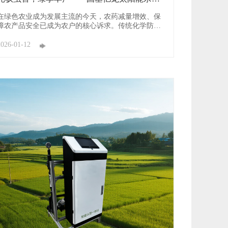
灯守护生态 ...
在绿色农业成为发展主流的今天，农药减量增效、保
障农产品安全已成为农户的核心诉求。传统化学防虫
模式不仅成本高、残留风险大，还会破坏田间生态平
衡。国基亿龙太阳能杀虫灯的问世，以科技赋能绿色
2026-01-12
防控，为农林种植筑起生态防护屏障，成为新时代农
的“虫害克星”。 作为央企注资的高新技术企业，国
基亿龙 ...