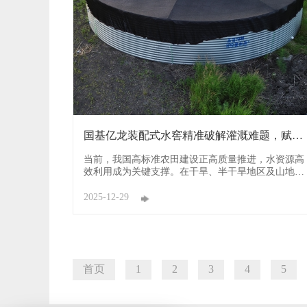
国基亿龙装配式水窖精准破解灌溉难题，赋能
农业高质量 ...
当前，我国高标准农田建设正高质量推进，水资源高
效利用成为关键支撑。在干旱、半干旱地区及山地丘
陵地带，“靠天吃饭”的困境长期制约农业发展。作为
农业节水领域的技术标杆企业，国基亿龙研发的装配
2025-12-29
式水窖（原镀锌板升级款）凭借模块化、智能化优
势，从水资源收集、储存到利用全链条赋能农业生
产，不仅破解了传统水利设施 ...
首页
1
2
3
4
5