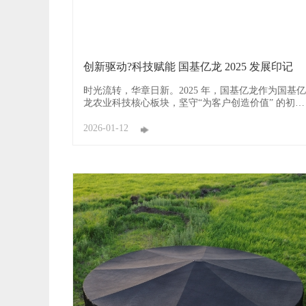
创新驱动?科技赋能 国基亿龙 2025 发展印记
时光流转，华章日新。2025 年，国基亿龙作为国基亿
龙农业科技核心板块，坚守“为客户创造价值” 的初
心，以技术创新为根本驱动力，全面布局高标准农
田、节水灌溉、智慧农业、设施农业、防沙治沙等领
2026-01-12
域。 这一年，我们不仅主导编制行业标准，填补领域
技术空白；落地标杆项目，赋能区域农业高质量发
展；更深化跨区域政 ...