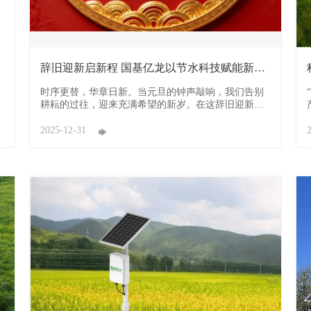
辞旧迎新启新程 国基亿龙以节水科技赋能新年
丰收愿景
时序更替，华章日新。当元旦的钟声敲响，我们告别
耕耘的过往，迎来充满希望的新岁。在这辞旧迎新的
美好时刻，国基亿龙以智慧农业的初心，携节水科技
的力量，向每一位耕耘者、每一位关注农业发展的伙
2025-12-31
伴，致以最诚挚的新年祝福。 回望过往，国基亿龙始
终扎根智慧农业领域，以科技创新为犁，深耕节水增
效沃土。 ...