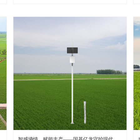
针对性打造农业专用自动反冲洗过滤器，以智能净化
技术破解灌溉痛点，成为现代农业提质增效的“净水卫
士”。 国基亿龙 ...
防
展
智感墒情，赋能丰产——国基亿龙守护现代农