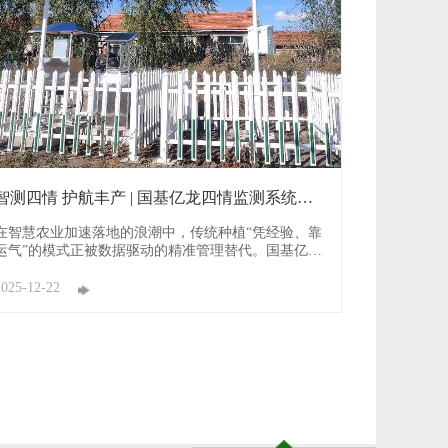
智测四情 护航丰产 | 国基亿龙四情监测系统赋
能农业精 ...
在智慧农业加速落地的浪潮中，传统种植“凭经验、靠
运气”的模式正被数据驱动的精准管理替代。国基亿龙
深耕智慧农业领域，推出集成虫情监测、孢子捕捉、
苗情追踪、气象预警的四情监测系统，以“全方位感
2025-12-22
知、精准化预警、智能化决策”的核心优势，破解农业
生产“灾害难预判、防控不及时、管理效率低”的痛
点，为大田、高标准 ...