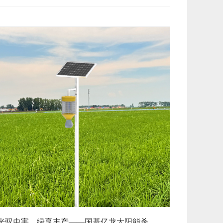
捕捉仪应势而生，以智能化监测技术打破传统局限，
成为现代农业精准植保的“病害侦察兵”。 精准捕捉是
 ...
光驭虫害，绿享丰产——国基亿龙太阳能杀虫