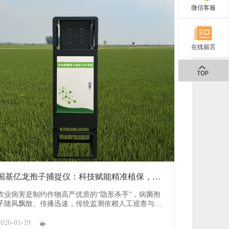
微信客服
在线留言
国基亿龙孢子捕捉仪：科技赋能精准植保，筑
牢作物病害 ...
农业病害是制约作物高产优质的“隐形杀手”，病菌孢
子随风飘散、传播迅速，传统监测依赖人工巡查与经
验判断，往往错过最佳防治期，导致病害蔓延、减产
减收。如何实现病害早发现、早防控？国基亿龙孢子
2026-01-19