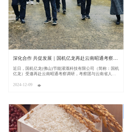
深化合作 共促发展｜国机亿龙再赴云南昭通考察调
研
近日，国机亿龙(佛山)节能灌溉科技有限公司（简称：国机
亿龙）受邀再赴云南昭通考察调研，考察团与云南省人民
政府驻广东办事处主任赵庆玲一行，分别在昭通市下辖盐
津县、永善县考察调研，与当地政府领导围绕盐津乌骨
2024-12-09
鸡、竹笋、光伏提水等领域沟通洽谈，并现场参观盐津县
水电站项目。为了响应国家乡村振兴的发展战略，国机亿
...