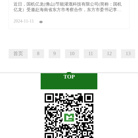
考察 ...
近日，国机亿龙(佛山)节能灌溉科技有限公司(简称：国机
亿龙）受邀赴海南省东方市考察合作，东方市委书记李爱
华，副市长张裕辉，资规局局长彭建，农业农村局局长胡
宗华等领导热情接待，并召开座谈会。双方围绕全域土地
2024-11-11
综合整治、高标准农田建设、设施农业示范等领域沟通洽
谈。 国机亿龙考察团首先观看了东方市 ...
首页
8
9
10
11
12
13
TOP