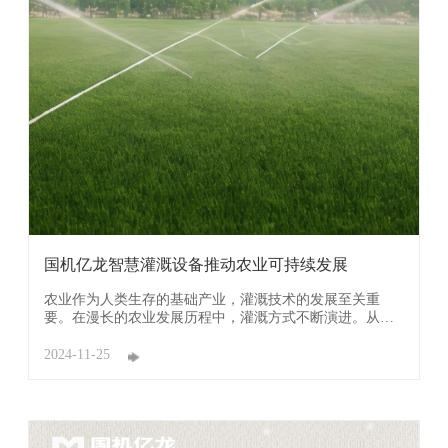
国机亿龙智慧灌溉设备推动农业可持续发展
农业作为人类生存的基础产业，灌溉技术的发展至关重
要。在漫长的农业发展历程中，灌溉方式不断演进。从最
初的人力灌溉阶段，人们肩挑手扛，效率低下且辛苦，到
水泵灌溉阶段，节省了大量劳动力和水源。 然而对现代农
2024-11-25
业而言，高效利用水资源并非一味的减少消耗，而是更科
学合理地分配和使用有限的水资源，以实现农业生 ...