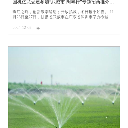
国机亿龙受邀参加“武威市·闽粤行”专题招商推介活
动
珠江之畔，创新浪潮涌动；开放鹏城，冬日暖阳如春。 11
月26日至27日，甘肃省武威市在广东省深圳市举办专题招
商推介活动，宣传推介优势资源，畅叙两地友谊。国机亿
龙(佛山)节能灌溉科技有限公司（简称：国机亿龙）受邀参
2024-12-02
加，与武威市领导及现场嘉宾齐聚盛会，共商合作大计，
共襄发展盛举。 武威作为内 ...