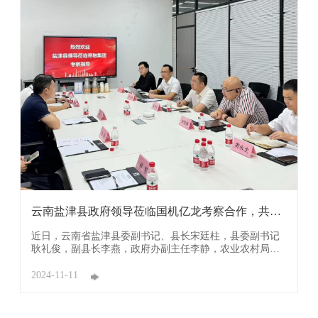
云南盐津县政府领导莅临国机亿龙考察合作，共谋
发展新 ...
近日，云南省盐津县委副书记、县长宋廷柱，县委副书记
耿礼俊，副县长李燕，政府办副主任李静，农业农村局局
长罗军，文旅局局长陈娟，投促局局长欧国飞，县发展集
团有限公司负责人肖刚等领导莅临国机亿龙（佛山）节能
2024-11-11
灌溉科技有限公司（简称：国机亿龙）考察合作。 董事长
携集团高管对考察团表示热烈欢迎，并 ...