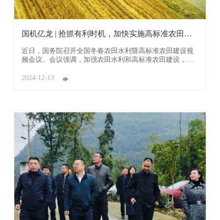
国机亿龙 | 抢抓有利时机，加快实施高标准农田建
设
近日，国务院召开全国冬春农田水利暨高标准农田建设视
频会议。会议强调，加强农田水利和高标准农田建设，进
一步提高农业综合生产能力和农田防灾减灾能力，为保障
国家粮食安全奠定坚实基础。 冬春是农田水利建设的关键
2024-12-13
时期，农田水利和高标准农田建设是提高农业综合生产能
力的重要举措，在有效应对旱涝灾害、夺取粮食 ...