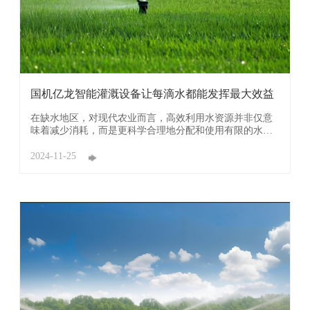
国机亿龙智能灌溉设备让每滴水都能发挥最大效益
在缺水地区，对现代农业而言，高效利用水资源并非仅意
味着减少消耗，而是更科学合理地分配和使用有限的水资
源，以实现农业生产的最优化。在这种背景下，高效灌溉
就显得尤为关键。高效灌溉的核心在于精准控制灌溉时间
2024-11-25
和灌溉量，使得每滴水都能发挥最大效益。这不仅仅是为
了单纯地节省水资源，更是为了提升农作物的产量和质量
...