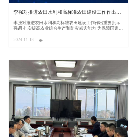
李强对推进农田水利和高标准农田建设工作作出重
要批示
李强对推进农田水利和高标准农田建设工作作出重要批示
强调 扎实提高农业综合生产和防灾减灾能力 为保障国家粮
食安全奠定坚实基础 11月12日，国务院召开全国冬春农田
水利暨高标准农田建设视频会议。中共中央政治局常委、
2024-11-18
国务院总理李强日前对推进农田水利和高标准农田建设工
作作出重要批示。批示指出：农田水利 ...