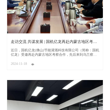
走访交流 共谋发展 | 国机亿龙再赴内蒙古地区考察
调研
近日，国机亿龙(佛山)节能灌溉科技有限公司（简称：国机
亿龙）受邀再赴内蒙古地区考察合作，先后来到乌兰察布
凉城县，呼和浩特赛罕区。受到了凉城县委副书记、政府
县长郑东平，副县长马俊，赛罕区副区长杨聪林，以及两
2024-11-18
地农牧局、水利局、发改委、农投公司等领导热情接待，
并召开座谈会。 凉城县位于内蒙古自 ...