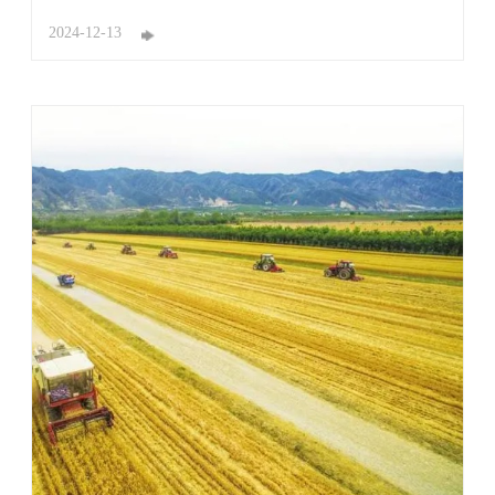
川东部、华南地区等地区。干旱是指淡水总量少，不足以
满足人的生存和经济发展的气候现象，一般是长期的现
2024-12-13
象。 长期无雨或少雨，使土壤水分不足、农作物水分平衡
遭到破坏而减产的农业气象灾害。干旱由于其发生 ...