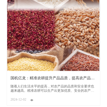
国机亿龙：精准农耕提升产品品质，提高农产品的
附加值
随着人们生活水平的提高，对农产品的品质和安全要求也
越来越高。精准农耕可以生产出更加优质、安全的农产
品，满足市场的需求，提高农业产业的竞争力。 精准农耕
可以实现农业生产的可持续发展。通过精准监测和管理，
2024-12-02
可以减少资源的浪费和环境污染，提高农业生产的效率和