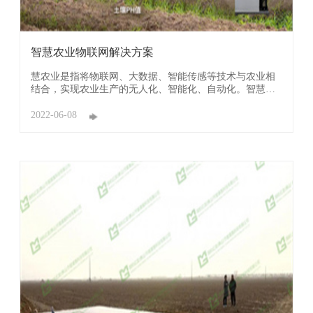
智慧农业物联网解决方案
慧农业是指将物联网、大数据、智能传感等技术与农业相
结合，实现农业生产的无人化、智能化、自动化。智慧农
业的基础是建设完整的农业监测系统，科学结合土壤水质
传感器、气象站、监测系统等智能传感设备，实现对水，
2022-06-08
肥、气象等要素实时监测.它通过爱农云平台与多种容器互
联，实现全方位无人化操作。爱农云平台集监控、电子 ...