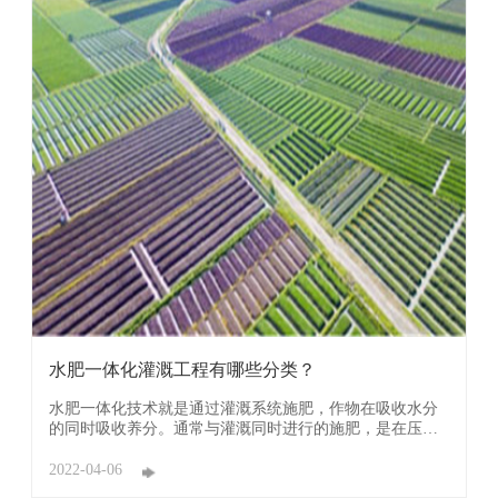
水肥一体化灌溉工程有哪些分类？
水肥一体化技术就是通过灌溉系统施肥，作物在吸收水分
的同时吸收养分。通常与灌溉同时进行的施肥，是在压力
作用下，将肥料溶液注入灌溉输水管道而实现的。 溶有肥
料的灌溉水，通过灌水器(喷头、微喷头和滴头等)，将肥液
2022-04-06
喷洒到作物上或滴入根区水肥一体化发展的核心是灌溉工