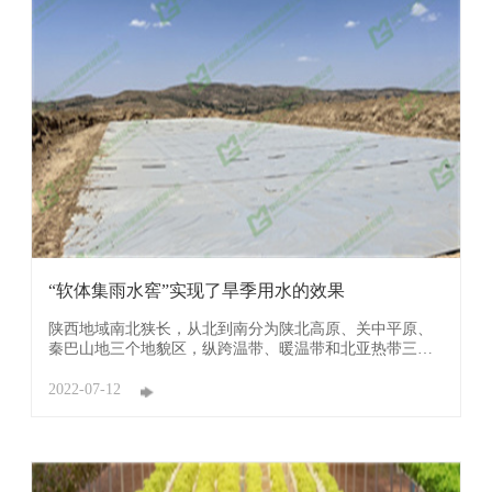
“软体集雨水窖”实现了旱季用水的效果
陕西地域南北狭长，从北到南分为陕北高原、关中平原、
秦巴山地三个地貌区，纵跨温带、暖温带和北亚热带三个
气候带。由于陕北地形地貌相对平缓的梁峁丘陵区，属典
型雨养农业区和农牧交错带。近年来，舍饲羊产业发展迅
2022-07-12
速，饲草需求日趋旺盛，需大力发展春玉米生产，满足羊
产业对饲草饲料的需求。但该地区以坡耕地为主，干旱 ...