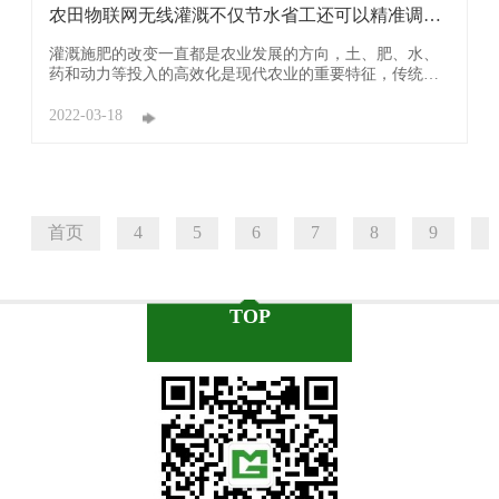
农田物联网无线灌溉不仅节水省工还可以精准调控
节水可 ...
灌溉施肥的改变一直都是农业发展的方向，土、肥、水、
药和动力等投入的高效化是现代农业的重要特征，传统的
灌溉方法，水资源浪费严重，水分利用率只有40%左右，
同时肥料利用率低下，不仅不能高效合理利用土地、实现
2022-03-18
作物高产，反而严重浪费资源和能源，引发了农业生态环
境的污染。农田物联网无线灌溉控制器可以通过手机或者
...
首页
4
5
6
7
8
9
1
TOP