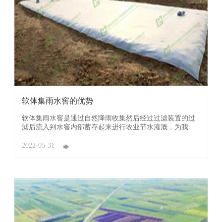
软体集雨水窖的优势
软体集雨水窖是通过自然降雨收集然后经过过滤装置的过
滤后流入到水窖内部蓄存起来进行农业节水灌溉，为我国
农业提供了一个新型、快捷、环保、高费效比的抗旱解决
方案，为我国农业抗旱减灾做出贡献。 软体集雨窖（池）
2022-05-31
采用织物增强柔性复合材料制成，与传统集雨窖（池）相
比具有强度高寿命长、密封好 ...