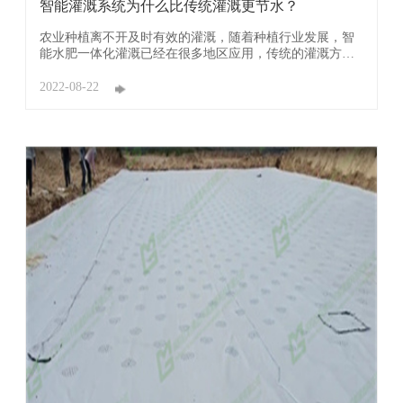
智能灌溉系统为什么比传统灌溉更节水？
农业种植离不开及时有效的灌溉，随着种植行业发展，智
能水肥一体化灌溉已经在很多地区应用，传统的灌溉方式
也在慢慢开始淘汰，那么智能水肥一体化灌溉和传统灌溉
具体有什么区别呢？对此给大家来详细的介绍一下！ 智能
2022-08-22
灌溉系统 我们先说一下传统灌溉，传统的灌溉一般都是凭
经验决定的，或者是固定的一种灌溉方式， ...