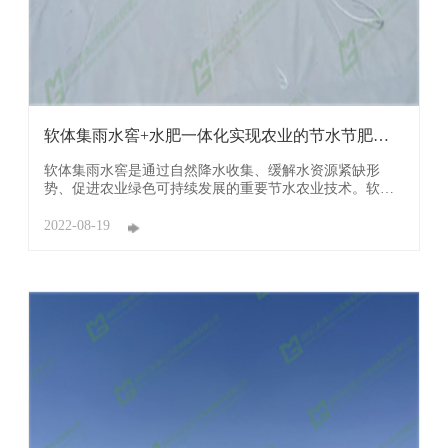
软体集雨水窖+水肥一体化实现农业的节水节肥、
增加产 ...
软体集雨水窖是通过自然降水收集、缓解水资源紧缺形
势、促进农业绿色可持续发展的重要节水农业技术。软体
集雨窖（池）采用织物增强柔性复合材料制成，与传统集
雨窖（池）相比具有强度高寿命长、密封好不渗漏、耐高
2022-08-19
温严寒、安装简便、经济环保等优点。 软体集雨水窖材料
具有抗老化、耐腐蚀、安全环保 ...