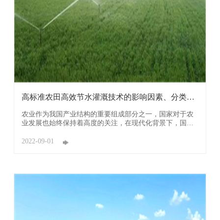
高标准农田高效节水灌溉技术的影响因素、分类及
推广
农业作为我国产业结构的重要组成部分之一，国家对于农
业发展也始终保持着高度的关注，在现代化背景下，国家
也是十分关注农业的现代化发展，在促进农业高质量发展
的同时，推进高标准农田的建设。 1高标准农田建设高效
2022-09-01
节水灌溉技术的影响因素 1.1、硬环境因素 ...