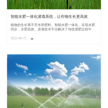
智能水肥一体化灌溉系统，让作物生长更高效
植物的生长离不开水和肥料。智能水肥一体化，实现水肥
同步，水肥高效。该项技术不仅解决了传统灌肥过程中资
源浪费、水肥利用率低的问题，而且大大降低了人工成
本，省时省力，有着显著的优势。 传统水肥管理是先施肥
2022-09-15
后浇灌分开进行的，水肥利用率低，肥水到处流，会导致
水资源污染，破坏环境和威胁人类安全 ...