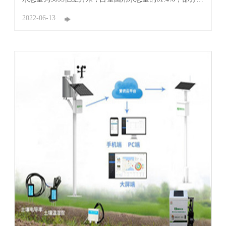
区超过90%。然而，农业灌溉用水效率总体不高，农田灌
溉水有效利用系数才0.554，高效节水灌溉率仅25%左右，
2022-06-13
远低于国际先进水平，解决提搞农业用水效率。使用新型
软体集雨水窖，是通过自然降雨收集雨水储 ...