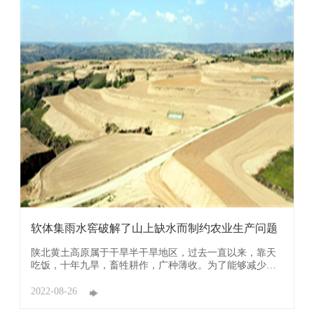
软体集雨水窖破解了山上缺水而制约农业生产问题
陕北黄土高原属于干旱半干旱地区，过去一直以来，靠天
吃饭，十年九旱，畜牲耕作，广种薄收。为了能够减少黄
土高原水土流失，又能达到机械耕作使农民劳动轻量化的
效果，还能保住地中墒，集住天上水，为下一步农业农村
2022-08-26
现代化、乡村振兴奠定基础。” 在这里建了70多座集雨 ...