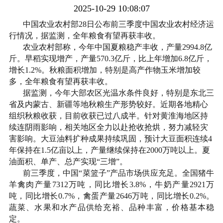
2025-10-29 10:08:07
中国农业农村部28日公布前三季度中国农业农村经济运
行情况，据监测，全年粮食有望再获丰收。
农业农村部称，今年中国夏粮稳产丰收，产量2994.8亿
斤。早稻实现增产，产量570.3亿斤，比上年增加6.8亿斤，
增长1.2%。秋粮面积增加，特别是高产作物玉米增加较
多，全年粮食有望再获丰收。
据监测，今年大部农区光温水条件良好，特别是东北三
省及内蒙古、新疆等地秋粮生产形势较好。近期各地精心
组织秋粮收获，目前收获已过八成半。针对黄淮海地区持
续连阴雨影响，相关地区全力以赴抢收抢烘，努力减轻灾
害影响。大豆油料扩种成果持续巩固，预计大豆面积连续4
年保持在1.5亿亩以上，产量继续保持在2000万吨以上。夏
油面积、单产、总产实现“三增”。
前三季度，中国“菜篮子”产品市场供应充足。全国猪牛
羊禽肉产量7312万吨，同比增长3.8%，牛奶产量2921万
吨，同比增长0.7%，禽蛋产量2646万吨，同比增长0.2%。
蔬菜、水果和水产品供给充裕、品种丰富，价格基本稳
定。